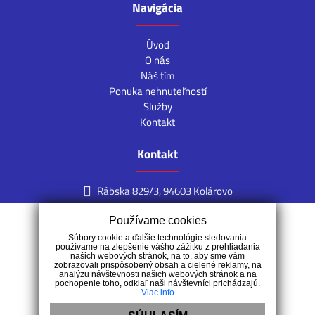
Navigácia
Úvod
O nás
Náš tím
Ponuka nehnuteľností
Služby
Kontakt
Kontakt
Rábska 829/3, 94603 Kolárovo
+421 918 919 870
Používame cookies
info@fin-real.sk
Súbory cookie a ďalšie technológie sledovania
používame na zlepšenie vášho zážitku z prehliadania
našich webových stránok, na to, aby sme vám
zobrazovali prispôsobený obsah a cielené reklamy, na
analýzu návštevnosti našich webových stránok a na
pochopenie toho, odkiaľ naši návštevníci prichádzajú.
Viac info