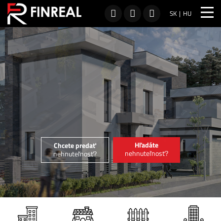
SK
HU
Hľadáte
Chcete predať
nehnuteľnosť?
nehnuteľnosť?