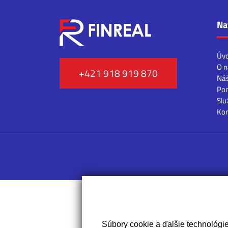
Na
Úv
O n
+421 918 919 870
Náš
Pon
Slu
Kon
Súbory cookie a ďalšie technológi