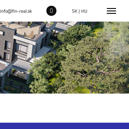
info@fin-real.sk
SK
HU