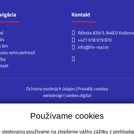
vigácia
Kontakt
od
Rábska 829/3, 94603 Kolárov
ás
+421 918 919 870
 tím
info@fin-real.sk
uka nehnuteľností
žby
takt
Ochrana osobných údajov
|
Pravidlá cookies
webdesign
|
webex.digital
Používame cookies
e sledovania používame na zlepšenie vášho zážitku z prehliadan