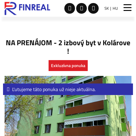
SK
HU
NA PRENÁJOM - 2 izbový byt v Kolárove
!
Exkluzívna ponuka
Ľutujeme táto ponuka už nieje aktuálna.