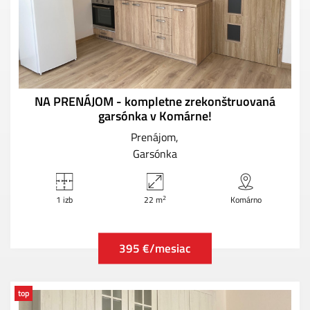
NA PRENÁJOM - kompletne zrekonštruovaná
garsónka v Komárne!
Prenájom
Garsónka
2
1 izb
22 m
Komárno
395 €/mesiac
top