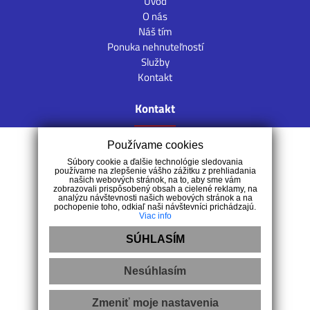
Úvod
O nás
Náš tím
Ponuka nehnuteľností
Služby
Kontakt
Kontakt
Rábska 829/3, 94603 Kolárovo
Používame cookies
+421 918 919 870
Súbory cookie a ďalšie technológie sledovania
používame na zlepšenie vášho zážitku z prehliadania
info@fin-real.sk
našich webových stránok, na to, aby sme vám
zobrazovali prispôsobený obsah a cielené reklamy, na
analýzu návštevnosti našich webových stránok a na
pochopenie toho, odkiaľ naši návštevníci prichádzajú.
Viac info
SÚHLASÍM
Nesúhlasím
Ochrana osobných údajov
|
Pravidlá cookies
Zmeniť moje nastavenia
webdesign
|
webex.digital