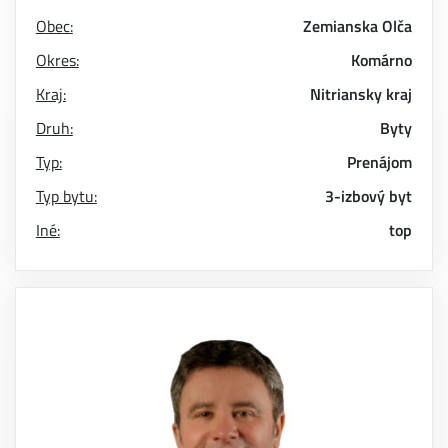
Obec:
Zemianska Olča
Okres:
Komárno
Kraj:
Nitriansky kraj
Druh:
Byty
Typ:
Prenájom
Typ bytu:
3-izbový byt
Iné:
top