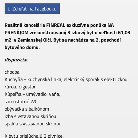
Zdieľať na Facebooku
Realitná kancelária FINREAL exkluzívne ponúka NA
PRENÁJOM zrekonštruovaný 3 izbový byt o veľkosti 61,03
m2 v Zemianskej Olči. Byt sa nachádza na 2. poschodí
bytového domu.
dispozícia:
chodba
Kuchyňa - kuchynská linka, elektrický sporák s elektrickou
rúrou, digestor
Kúpeľňa - umývadlo, vaňa,
samostatné WC
obývačka s balkónom
izba s vstavanou skriňou
spálňa s vstavanou skriňou
K bytu prislúchajú 2 pivnice.