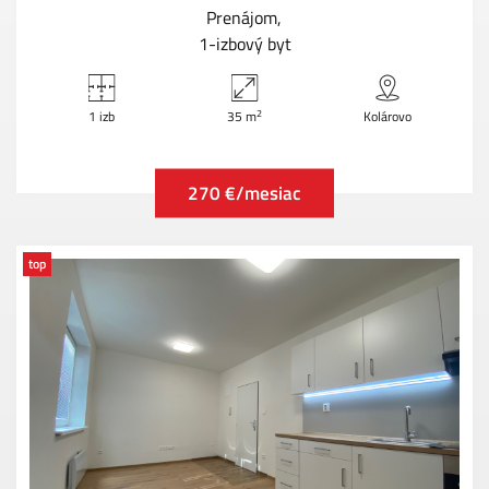
Prenájom
1-izbový byt
2
1 izb
35 m
Kolárovo
270 €/mesiac
top