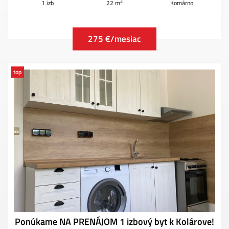
2
1 izb
22 m
Komárno
275 €/mesiac
top
Ponúkame NA PRENÁJOM 1 izbový byt k Kolárove!