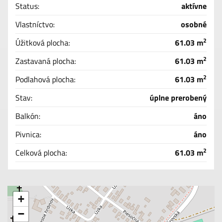
Status:
aktívne
Vlastníctvo:
osobné
2
Úžitková plocha:
61.03 m
2
Zastavaná plocha:
61.03 m
2
Podlahová plocha:
61.03 m
Stav:
úplne prerobený
Balkón:
áno
Pivnica:
áno
2
Celková plocha:
61.03 m
+
−